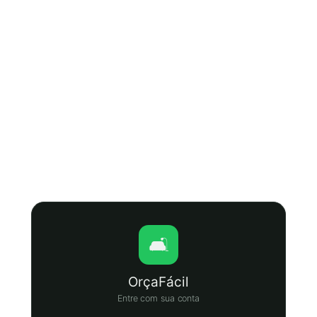
🛋️
OrçaFácil
Entre com sua conta