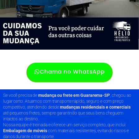
Chama no WhatsApp
Se você precisa de
mudança ou frete em Guararema-SP
, chegou ao
lugar certo. Atuamos com transporte rápido, seguro e com preço
competitivo, atendendo desde
mudanças residenciais e comerciais
até pequenos fretes, sempre garantindo que seus bens cheguem
intactos ao destino.
Nossa equipe é treinada e oferece um serviço completo, que inclui:
Embalagem de móveis
com materiais resistentes, evitando riscos e
danos durante o transporte.