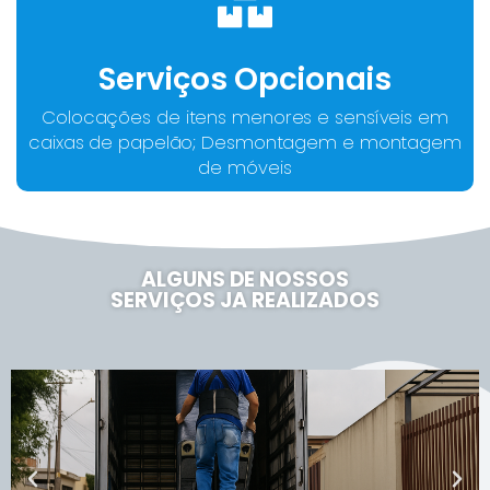
Serviços Opcionais
Colocações de itens menores e sensíveis em
caixas de papelão; Desmontagem e montagem
de móveis
ALGUNS DE NOSSOS
SERVIÇOS JA REALIZADOS