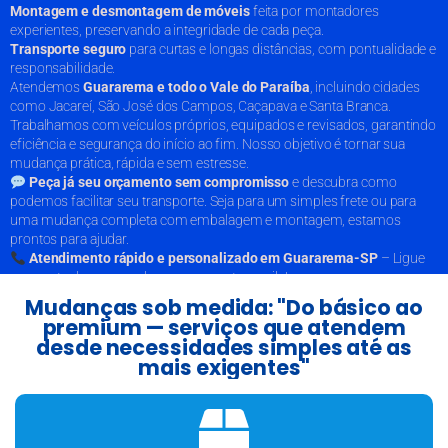
Montagem e desmontagem de móveis
feita por montadores
experientes, preservando a integridade de cada peça.
Transporte seguro
para curtas e longas distâncias, com pontualidade e
responsabilidade.
Atendemos
Guararema e todo o Vale do Paraíba
, incluindo cidades
como Jacareí, São José dos Campos, Caçapava e Santa Branca.
Trabalhamos com veículos próprios, equipados e revisados, garantindo
eficiência e segurança do início ao fim. Nosso objetivo é tornar sua
mudança prática, rápida e sem estresse.
Peça já seu orçamento sem compromisso
e descubra como
podemos facilitar seu transporte. Seja para um simples frete ou para
uma mudança completa com embalagem e montagem, estamos
prontos para ajudar.
Atendimento rápido e personalizado em Guararema-SP
– Ligue
agora e tenha sua mudança segura e tranquila!
Mudanças sob medida: "Do básico ao
premium — serviços que atendem
desde necessidades simples até as
mais exigentes"