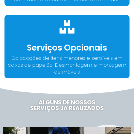
Serviços Opcionais
Colocações de itens menores e sensíveis em
caixas de papelão; Desmontagem e montagem
de móveis
ALGUNS DE NOSSOS
SERVIÇOS JA REALIZADOS