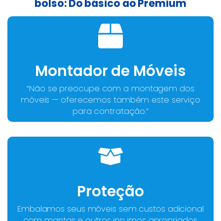
bolso: Do básico ao Premium
Montador de Móveis
“Não se preocupe com a montagem dos
móveis — oferecemos também este serviço
para contratação.”
Proteção
Embalamos seus móveis sem custos adicional
com mantas e outros insumos apropriados.